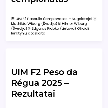
Naujienos
/
admin
🏁 UIM F2 Pasaulio čempionatas – Nugalėtojai 🥇
Mathilda Wiberg (Švedija)🥈 Hilmer Wiberg
(Švedija)🥉 Edgaras Riabko (Lietuva) Oficiali
lenktynių ataskaita
Naujienos
UIM F2 Peso da
Régua 2025 –
Rezultatai
Naujienos
/
admin