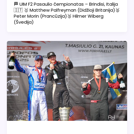
🏁 UIM F2 Pasaulio čempionatas – Brindisi, Italija
🇮🇹 🥇 Matthew Palfreyman (Didžioji Britanija)🥈
Peter Morin (Prancūzija)🥉 Hilmer Wiberg
(Švedija)
Naujienos