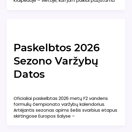
Klaipėdoje – vietoje, kuri jam puikiai pažįstama
Naujienos
Paskelbtos 2026
Sezono Varžybų
Datos
Naujienos
/
admin
Oficialiai paskelbtas 2026 metų F2 vandens
formulių čempionato varžybų kalendorius.
Artėjantis sezonas apims šešis svarbius etapus
skirtingose Europos šalyse –