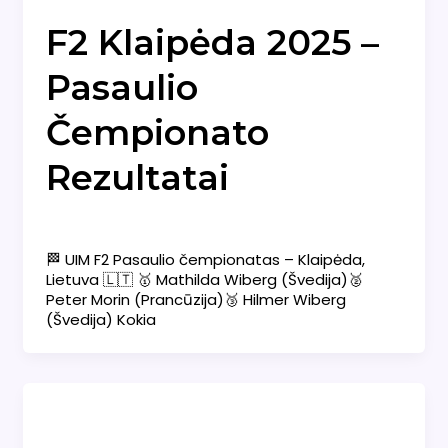
F2 Klaipėda 2025 –
Pasaulio
Čempionato
Rezultatai
Naujienos
/
admin
🏁 UIM F2 Pasaulio čempionatas – Klaipėda,
Lietuva 🇱🇹 🥇 Mathilda Wiberg (Švedija)🥈
Peter Morin (Prancūzija)🥉 Hilmer Wiberg
(Švedija) Kokia
Naujienos