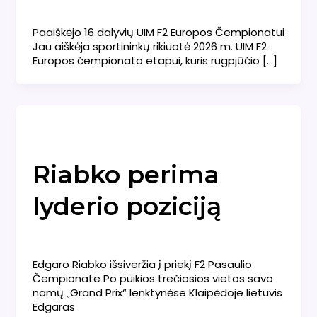
Naujienos
/
admin
Paaiškėjo 16 dalyvių UIM F2 Europos Čempionatui
Jau aiškėja sportininkų rikiuotė 2026 m. UIM F2
Europos čempionato etapui, kuris rugpjūčio […]
Naujienos
Riabko perima
lyderio poziciją
Naujienos
/
admin
Edgaro Riabko išsiveržia į priekį F2 Pasaulio
Čempionate Po puikios trečiosios vietos savo
namų „Grand Prix“ lenktynėse Klaipėdoje lietuvis
Edgaras