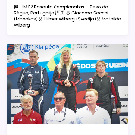
🏁 UIM F2 Pasaulio čempionatas – Peso da
Régua, Portugalija 🇵🇹 🥇 Giacomo Sacchi
(Monakas)🥈 Hilmer Wiberg (Švedija)🥉 Mathilda
Wiberg
Naujienos