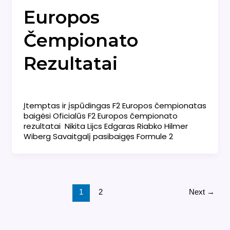
Europos
Čempionato
Rezultatai
Naujienos
/
admin
Įtemptas ir įspūdingas F2 Europos čempionatas
baigėsi Oficialūs F2 Europos čempionato
rezultatai Nikita Lijcs Edgaras Riabko Hilmer
Wiberg Savaitgalį pasibaigęs Formule 2
1
2
Next
→