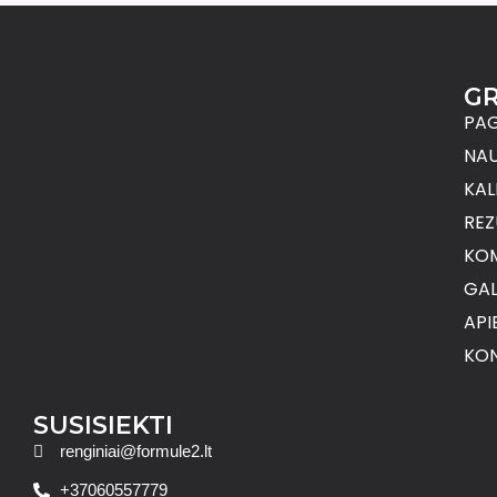
G
PAG
NAU
KAL
REZ
KO
GAL
API
KON
SUSISIEKTI
renginiai@formule2.lt
+37060557779