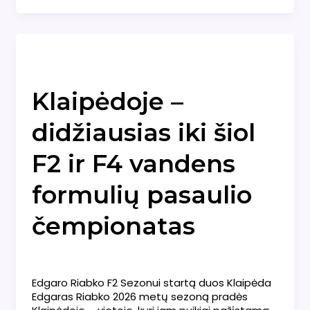
Naujienos
Klaipėdoje –
didžiausias iki šiol
F2 ir F4 vandens
formulių pasaulio
čempionatas
Naujienos
/
admin
Edgaro Riabko F2 Sezonui startą duos Klaipėda
Edgaras Riabko 2026 metų sezoną pradės