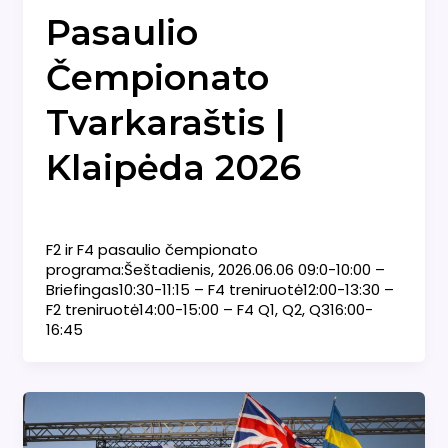
Pasaulio
Čempionato
Tvarkaraštis |
Klaipėda 2026
Naujienos
/
admin
F2 ir F4 pasaulio čempionato
programa:Šeštadienis, 2026.06.06 09:0-10:00 –
Briefingas10:30-11:15 – F4 treniruotė12:00-13:30 –
F2 treniruotė14:00-15:00 – F4 Q1, Q2, Q316:00-
16:45