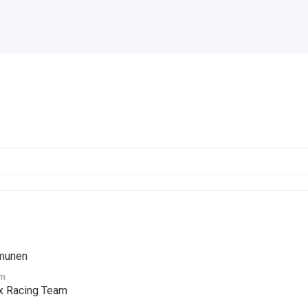
lmunen
am
x Racing Team