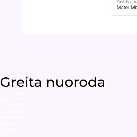
Past Teams
Motor Mi
Greita nuoroda
PAGRINDINIS
NAUJIENOS
KALENDORIUS
rezultatai
KOMANDOS
galerija
APIE F2
KONTAKTAI