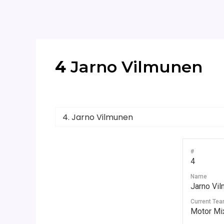
4
Jarno Vilmunen
Autorius
admin
/
2025-03-16
#
4
Name
Jarno Vi
Current Te
Motor Mi