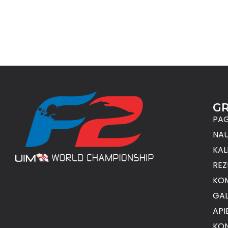
G
PAG
NAU
KAL
REZ
KO
GAL
API
KON