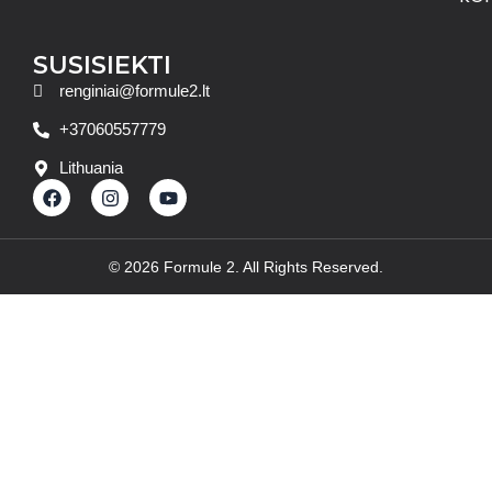
SUSISIEKTI
renginiai@formule2.lt
+37060557779
Lithuania
F
I
Y
a
n
o
c
s
u
e
t
t
b
a
u
© 2026 Formule 2. All Rights Reserved.
o
g
b
o
r
e
k
a
m